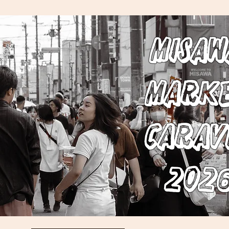
Misa
Mark
Carav
202