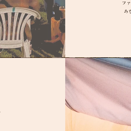
ファ
​
。