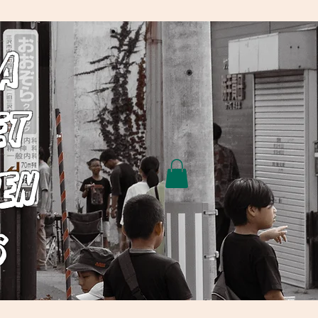
wa
et
en
6