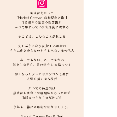
開催にあたって
「Market Caravan-移動型商店街-」
1日限りの架空の商店街が
かつて賑わっていた商店街に現れる
そこでは、こんなことが起こる
久しぶりに会う友,新しい出会い
もう二度と会えないかもしれない赤の他人
あーでもない、こーでもない
話をしながら、買い物をし 家路につく
薄くなったテレビやパソコンと共に
人情も薄くなる現代
かつての商店街は
幾重にも重なった醍醐味があったはず
365日のうち 1日だけでも
今年も一緒に商店街を創りましょう。
Market Caravan Ryo & Nori