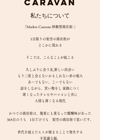
Caravan
私たちについて
「Market Caravan-移動型商店街-」
1日限りの架空の商店街が
どこかに現れる
そこでは、こんなことが起こる
久しぶりに会う友,新しい出会い
もう二度と会えないかもしれない赤の他人
あーでもない、こーでもない
話をしながら、買い物をし 家路につく
薄くなったテレビやパソコンと共に
人情も薄くなる現代
かつての商店街は、幾重にも重なった醍醐味があった
365日のうち 1日だけでも 架空の商店街で思いだす。
世代を超えたヒトが溜まることで発生する
不思議な縁。